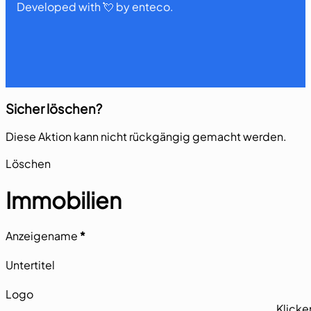
Developed with 💘 by enteco.
Sicher löschen?
Diese Aktion kann nicht rückgängig gemacht werden.
Section
Löschen
Immobilien
Abschnitt
Anzeigename
*
Untertitel
Logo
Klicke