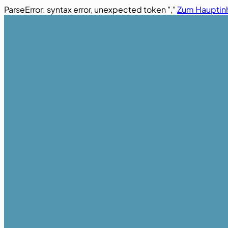
ParseError: syntax error, unexpected token ","
Zum Hauptinh