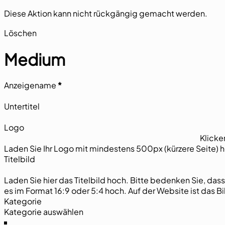
Diese Aktion kann nicht rückgängig gemacht werden.
Section
Löschen
Medium
Abschnitt
Anzeigename
*
Untertitel
Logo
Klicke
Laden Sie Ihr Logo mit mindestens 500px (kürzere Seite) hoc
Titelbild
Laden Sie hier das Titelbild hoch. Bitte bedenken Sie, das
es im Format 16:9 oder 5:4 hoch. Auf der
Kategorie